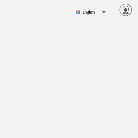
English
Svenska
English
Norsk